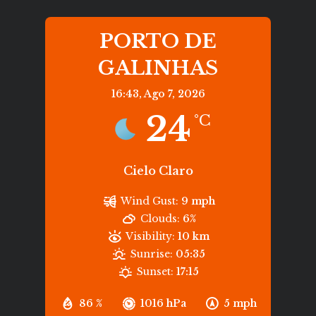
PORTO DE
GALINHAS
16:43,
Ago 7, 2026
24
°C
Cielo Claro
Wind Gust:
9 mph
Clouds:
6%
Visibility:
10 km
Sunrise:
05:35
Sunset:
17:15
86 %
1016 hPa
5 mph