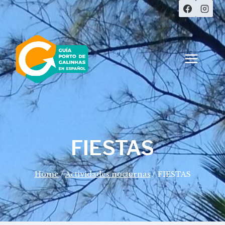
Skip
to
content
FIESTAS
Home
/
Actividades nocturnas
/
FIESTAS