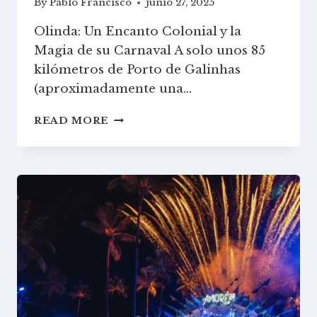
By
Pablo Francisco
junio 27, 2025
Olinda: Un Encanto Colonial y la
Magia de su Carnaval A solo unos 85
kilómetros de Porto de Galinhas
(aproximadamente una…
OLINDA:
READ MORE
UN
ENCANTO
COLONIAL
Y
LA
MAGIA
DE
SU
CARNAVAL