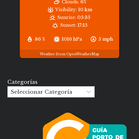
Clouds:
6%
Visibility:
10 km
Sunrise:
05:35
Sunset:
17:15
86 %
1016 hPa
5 mph
Weather from OpenWeatherMap
Categorías