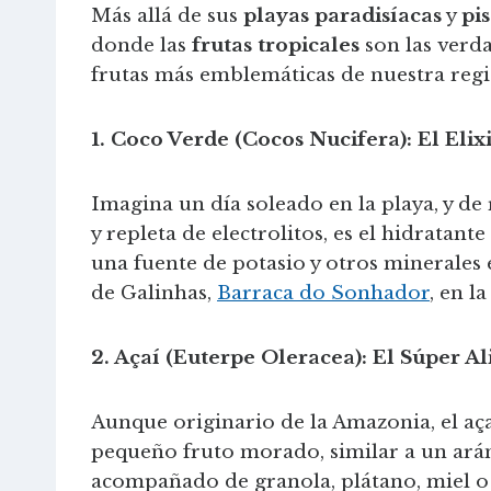
Más allá de sus
playas paradisíacas
y
pi
donde las
frutas tropicales
son las verda
frutas más emblemáticas de nuestra regi
1. Coco Verde (Cocos Nucifera): El Elix
Imagina un día soleado en la playa, y de
y repleta de electrolitos, es el hidratan
una fuente de potasio y otros minerales
de Galinhas,
Barraca do Sonhador
, en l
2. Açaí (Euterpe Oleracea): El Súper 
Aunque originario de la Amazonia, el aça
pequeño fruto morado, similar a un ará
acompañado de granola, plátano, miel o 