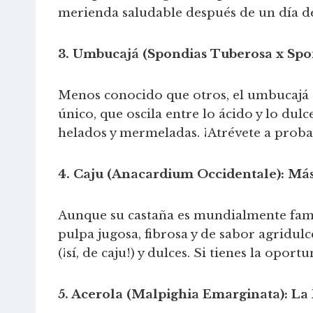
merienda saludable después de un día d
3. Umbucajá (Spondias Tuberosa x Spo
Menos conocido que otros, el umbucajá e
único, que oscila entre lo ácido y lo du
helados y mermeladas. ¡Atrévete a proba
4. Caju (Anacardium Occidentale): Más
Aunque su castaña es mundialmente famos
pulpa jugosa, fibrosa y de sabor agridul
(¡sí, de caju!) y dulces. Si tienes la opo
5. Acerola (Malpighia Emarginata): La