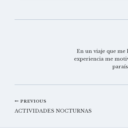
En un viaje que me 
experiencia me motiv
paraí
Navegación
PREVIOUS
ACTIVIDADES NOCTURNAS
de